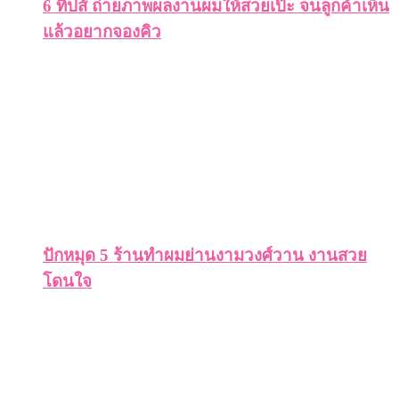
6 ทิปส์ ถ่ายภาพผลงานผมให้สวยเป๊ะ จนลูกค้าเห็น
แล้วอยากจองคิว
ปักหมุด 5 ร้านทำผมย่านงามวงศ์วาน งานสวย
โดนใจ