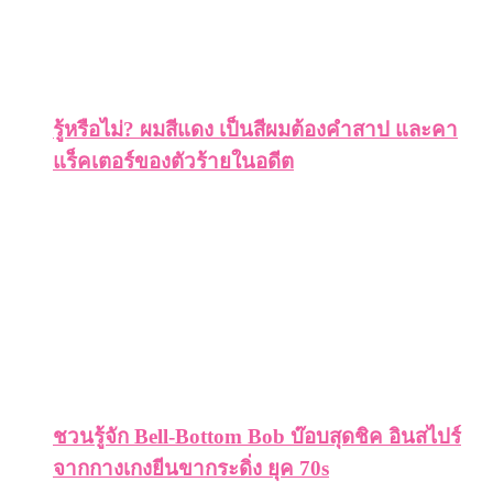
รู้หรือไม่? ผมสีแดง เป็นสีผมต้องคำสาป และคา
แร็คเตอร์ของตัวร้ายในอดีต
ชวนรู้จัก Bell-Bottom Bob บ๊อบสุดชิค อินสไปร์
จากกางเกงยีนขากระดิ่ง ยุค 70s