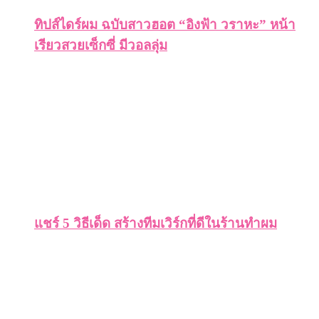
ทิปส์ไดร์ผม ฉบับสาวฮอต “อิงฟ้า วราหะ” หน้า
เรียวสวยเซ็กซี่ มีวอลลุ่ม
แชร์ 5 วิธีเด็ด สร้างทีมเวิร์กที่ดีในร้านทำผม