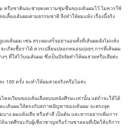
ม หรือซาตินจะช่วยคงความชุ่มชื่นของเส้นผมไว้ ไม่ควรใช้
เลี้ยงเส้นผมตามธรรมชาติ จึงทำให้ผมแห้ง เรื่องนี้จริง
แลเส้นผม เช่น สระผมเสร็จอย่านอนทั้งที่เส้นผมยังไม่แห้ง
จะเกิดเชื้อราได้ ควรเปลี่ยนปลอกหมอนบ่อยๆ การที่เส้นผม
 ที่ใส่ไว้บนเส้นผม ซึ่งเป็นปัจจัยทำให้ผมสวยหรือเสียค่ะ
ันละ 100 ครั้ง จะทำให้ผมสวยจริงหรือไม่ค่ะ
รไหลเวียนของเส้นเลือดบนหนังศีรษะเท่านั้น แต่ถ้าจะให้ได้
รษะและเส้นผมให้ตรงกับสภาพปัญหาของเส้นผม จะตรงจุด
มบาง ผมแห้งเสีย หรือทำสี เป็นต้น และหากอยากเพิ่มการ
ห้นวดศีรษะกับผู้เชี่ยวชาญหรือร้านซาลอนที่เปิดให้บริการ