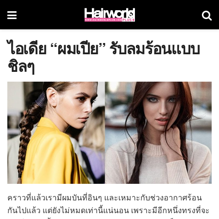
ไอเดีย “ผมเปีย” รับลมร้อนแบบ
ชิลๆ
คราวที่แล้วเรามีผมบันที่อินๆ และเหมาะกับช่วงอากาศร้อน
กันไปแล้ว แต่ยังไม่หมดเท่านี้แน่นอน เพราะมีอีกหนึ่งทรงที่จะ