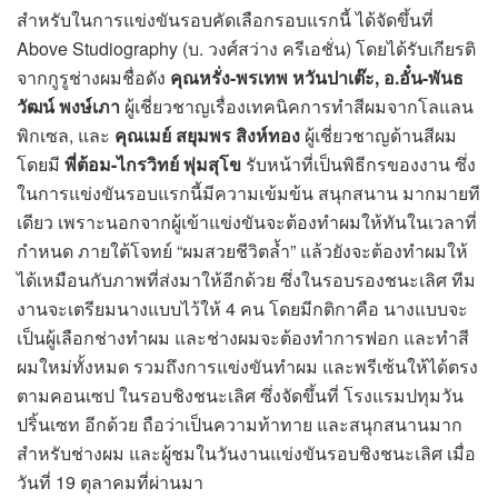
สำหรับในการแข่งขันรอบคัดเลือกรอบแรกนี้ ได้จัดขึ้นที่
Above Studiography (บ. วงศ์สว่าง ครีเอชั่น) โดยได้รับเกียรติ
จากกูรูช่างผมชื่อดัง
คุณหรั่ง-พรเทพ หวันปาเต๊ะ, อ.อั๋น-พันธ
วัฒน์ พงษ์เภา
ผู้เชี่ยวชาญเรื่องเทคนิคการทำสีผมจากโลแลน
พิกเซล, และ
คุณเมย์ สยุมพร สิงห์ทอง
ผู้เชี่ยวชาญด้านสีผม
โดยมี
พี่ต้อม-ไกรวิทย์ พุ่มสุโข
รับหน้าที่เป็นพิธีกรของงาน ซึ่ง
ในการแข่งขันรอบแรกนี้มีความเข้มข้น สนุกสนาน มากมายที
เดียว เพราะนอกจากผู้เข้าแข่งขันจะต้องทำผมให้ทันในเวลาที่
กำหนด ภายใต้โจทย์ “ผมสวยชีวิตล้ำ” แล้วยังจะต้องทำผมให้
ได้เหมือนกับภาพที่ส่งมาให้อีกด้วย ซึ่งในรอบรองชนะเลิศ ทีม
งานจะเตรียมนางแบบไว้ให้ 4 คน โดยมีกติกาคือ นางแบบจะ
เป็นผู้เลือกช่างทำผม และช่างผมจะต้องทำการฟอก และทำสี
ผมใหม่ทั้งหมด รวมถึงการแข่งขันทำผม และพรีเซ้นให้ได้ตรง
ตามคอนเซป ในรอบชิงชนะเลิศ ซึ่งจัดขึ้นที่ โรงแรมปทุมวัน
ปริ้นเซท อีกด้วย ถือว่าเป็นความท้าทาย และสนุกสนานมาก
สำหรับช่างผม และผู้ชมในวันงานแข่งขันรอบชิงชนะเลิศ เมื่อ
วันที่ 19 ตุลาคมที่ผ่านมา