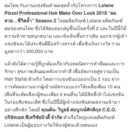
ผมไทย กับงานแข่งขันทำผมสุดล้ำกับโครงการ
Lolane
Pixxel Professional Hair Make Over Look 2018 “ผม
สวย…ชีวิตล้ำ” Season 2
โดยผลิตภัณฑ์ Lolane ผลิตภัณฑ์
ผมของคนไทย ซึ่งได้จัดแคมเปญขึ้นเป็นครั้งที่ 2 และในปีนี้ก็มี
ความท้าทายสนุกสนาน และเข้มข้นขึ้นกว่าเดิม นอกจากผู้เข้า
แข่งขันจะได้ประชันฝีมือสร้างสรรค์ เพื่อชิงเงินรางวัล รวม
มูลค่ากว่า 300,000 บาท
แล้วยังได้ความรู้ที่ถูกต้องเกี่ยวกับเทคนิคการทำสีผมและการ
รักษา สุขภาพเส้นผมหลังจากทำสี เพื่ออัพเกรดสู่ความเป็น
Hair Stylist ตัวจริง โดยการแข่งขันแบ่ออกเป็น 3 รอบ จาก
การคัดผลงานจากผู้เข้าสมัครรอบแรกให้เหลือเพียง 10 คน
เพื่อที่จะคัดเลือกผู้ชนะเพียง 4 คนที่จะได้มีสิทธิ์เข้าไปแข่งขัน
ในรอบชิงชนะเลิศ ซึ่งในปีนี้มีผู้เข้าแข่งขันส่งผลงานเข้ามา
อย่างคึกคัก โดยมี
คุณต้น- วิบูลย์ สมบูรณ์ศักดิกุล C.E.O.
บริษัทเอส.ซีเสรีชัยบิวตี้ จำกัด
หัวเรือใหญ่แห่งผลิตภัณฑ์
Lolane เป็นผู้มอบรางวัลให้แก่ผู้ชนะด้วยตนเอง