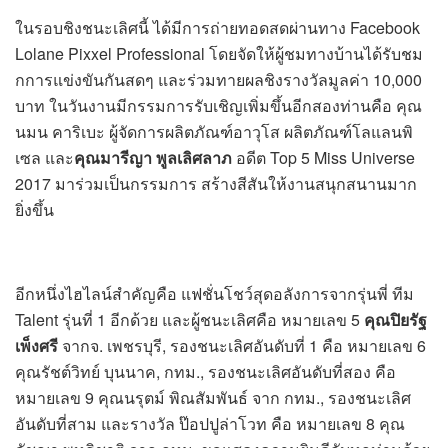
ในรอบชิงชนะเลิศนี้ ได้มีการถ่ายทอดสดผ่านทาง Facebook
Lolane Pixxel Professional โดยจัดให้ผู้ชมทางบ้านได้รับชม
กการแข่งขันกันสดๆ และร่วมทายผลชิงรางวัลมูลค่า 10,000
บาท ในวันงานมีกรรมการรับเชิญเพิ่มขึ้นอีกสองท่านคือ คุณ
นมน คาริเบะ ผู้จัดการผลิตภัณฑ์อาวุโส ผลิตภัณฑ์โลแลนพิ
เซล และ
คุณมารีญา พูลเลิศลาภ
อดีต Top 5 Miss Universe
2017 มาร่วมเป็นกรรมการ สร้างสีสันให้งานสนุกสนานมาก
ยิ่งขึ้น
อีกหนึ่งไฮไลน์สำคัญคือ แฟชั่นโชว์สุดอลังการจากรุ่นพี่ ทีม
Talent รุ่นที่ 1 อีกด้วย และผู้ชนะเลิศคือ หมายเลข 5
คุณปิยรัฐ
เพ็งศรี
จากจ. เพชรบุรี, รองชนะเลิศอันดับที่ 1 คือ หมายเลข 6
คุณรัชต์วิทย์ บุนนาค, กทม., รองชนะเลิศอันดับที่สอง คือ
หมายเลข 9 คุณนรุตม์ พิณสัมพันธ์ จาก กทม., รองชนะเลิศ
อันดับที่สาม และรางวัล ป๊อปปูล่าโวท คือ หมายเลข 8 คุณ