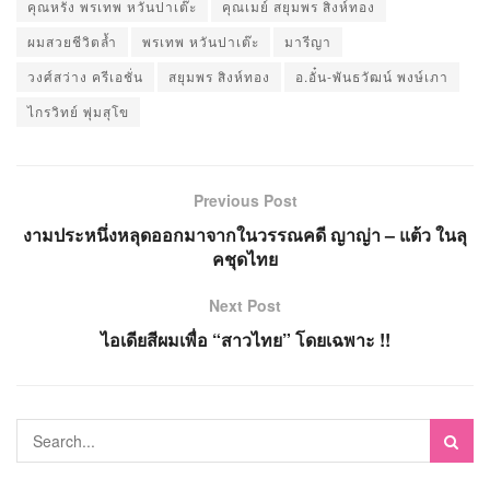
คุณหรั่ง พรเทพ หวันปาเต๊ะ
คุณเมย์ สยุมพร สิงห์ทอง
ผมสวยชีวิตล้ำ
พรเทพ หวันปาเต๊ะ
มารีญา
วงศ์สว่าง ครีเอชั่น
สยุมพร สิงห์ทอง
อ.อั๋น-พันธวัฒน์ พงษ์เภา
ไกรวิทย์ พุ่มสุโข
Previous Post
งามประหนึ่งหลุดออกมาจากในวรรณคดี ญาญ่า – แต้ว ในลุ
คชุดไทย
Next Post
ไอเดียสีผมเพื่อ “สาวไทย” โดยเฉพาะ !!