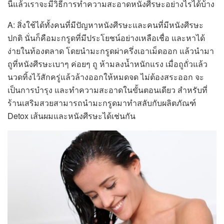
นี้แล้วเราจะมีวิธีการทำความสะอาดหนังศีรษะอย่างไรได้บ้าง
A: สิ่งใช้ได้ทั้งคนที่มีปัญหาหนังศีรษะและคนที่มีหนังศีรษะ
ปกติ นั่นก็คือมะกรูดที่มีประโยชน์อย่างเหลือเชื่อ และหาได้
ง่ายในท้องตลาด โดยนำมะกรูดผ่าครึ่งเอาเม็ดออก แล้วนำมา
ถูที่หนังศีรษะเบาๆ ค่อยๆ ถู ห้ามลงน้ำหนักแรง เมื่อถูถั่วแล้ว
นวดทิ้งไว้สักครู่แล้วล้างออกให้หมดจด ไม่ต้องสระออก จะ
เป็นการบำรุง และทำความสะอาดในขั้นตอนเดียว สำหรับที่
ร้านเสริมสวยสามารถนำมะกรูดมาทำสลับกับผลิตภัณฑ์
Detox เส้นผมและหนังศีรษะได้เช่นกัน