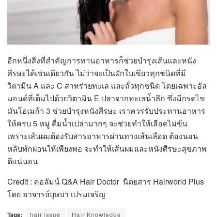
อีกหนึ่งสิ่งที่สำคัญการทานอาหารก็ช่วยบำรุงเส้นและหนัง
ศีรษะได้เช่นเดียวกัน ไม่ว่าจะเป็นผักใบเขียวทุกชนิดที่มี
วิตามิน A และ C สาหร่ายทะเล และถั่วทุกชนิด โดยเฉพาะอัล
มอนด์ที่เต็มไปด้วยวิตามิน E ปลาจากทะเลน้ำลึก ซึ่งมีกรดไข
มันโอเมก้า 3 ช่วยบำรุงหนังศีรษะ เราควรรับประทานอาหาร
ให้ครบ 5 หมู่ ดื่มน้ำเปล่ามากๆ จะช่วยทำให้เลือดไม่ข้น
เพราะเส้นผมต้องรับสารอาหารผ่านทางเส้นเลือด ต้องนอน
หลับพักผ่อนให้เพียงพอ จะทำให้เส้นผมและหนังศีรษะสุขภาพ
ดีแน่นอน
Credit : คอลัมน์ Q&A Hair Doctor นิตยสาร Hairworld Plus
โดย อาจารย์บุษบา เปรมเจริญ
Tags:
hair issue
Hair Knowledge