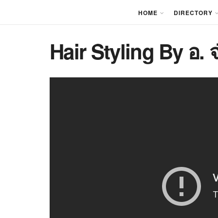
HOME
DIRECTORY
Hair Styling By อ. จ