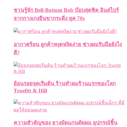
ชวนรู้จัก Bell-Bottom Bob บ๊อบสุดชิค อินสไปร์
จากกางเกงยีนขากระดิ่ง ยุค 70s
อากาศร้อน ลูกค้าหงุดหงิดง่าย ช่างผมรับมือยังไง
ดี?
ย้อนรอยจุดเริ่มต้น ร้านทำผมร้านแรกของโลก
Truefitt & Hill
ความสำคัญของ ยางมัดแกนดัดผม อุปกรณ์ชิ้น