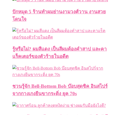
ปักหมุด 5 ร้านทำผมย่านงามวงศ์วาน งานสวย
โดนใจ
รู้หรือไม่? ผมสีแดง เป็นสีผมต้องคำสาป และคา
แร็คเตอร์ของตัวร้ายในอดีต
ชวนรู้จัก Bell-Bottom Bob บ๊อบสุดชิค อินสไปร์
จากกางเกงยีนขากระดิ่ง ยุค 70s