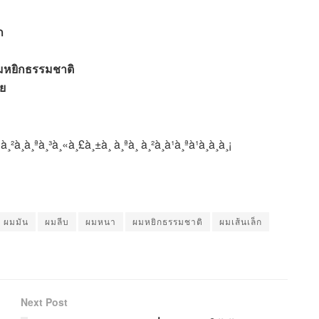
ก
มหยิกธรรมชาติ
ย
ผมมัน
ผมลีบ
ผมหนา
ผมหยิกธรรมชาติ
ผมเส้นเล็ก
Next Post