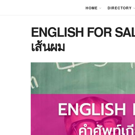
HOME
DIRECTORY
ENGLISH FOR SALON
เส้นผม