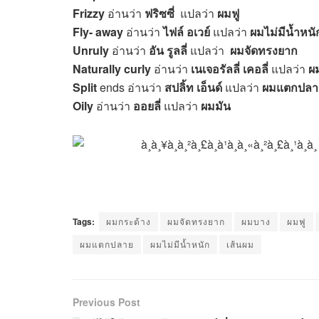
Frizzy
อ่านว่า
ฟริซซี่
แปลว่า
ผมฟู
Fly- away
อ่านว่า
ไฟล์ อเวย์
แปลว่า
ผมไม่มีน้ำหนั
Unruly
อ่านว่า
อัน รูลลี่
แปลว่า
ผมจัดทรงยาก
Naturally curly
อ่านว่า
เนเจอรัลลี่ เคอลี่
แปลว่า
ผ
Split
ends อ่านว่า
สปลิ้ท เอ็นด์
แปลว่า
ผมแตกปลา
Oily
อ่านว่า
ออยลี่
แปลว่า
ผมมัน
Tags:
ผมกระด้าง
ผมจัดทรงยาก
ผมบาง
ผมฟู
ผมแตกปลาย
ผมไม่มีน้ำหนัก
เส้นผม
Previous Post