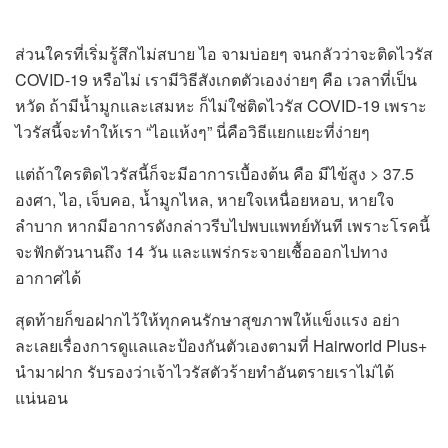
ส่วนใครที่เริ่มรู้สึกไม่สบาย ไอ จามบ่อยๆ จนกลัวว่าจะติดไวรัส
COVID-19 หรือไม่ เรามีวิธีสังเกตตัวเองง่ายๆ คือ เวลาที่เป็น
หวัด ถ้ามีน้ำมูกและเสมหะ ก็ไม่ใช่ติดไวรัส COVID-19 เพราะ
ไวรัสนี้จะทำให้เรา “ไอแห้งๆ” นี่คือวิธีแยกแยะที่ง่ายๆ
แต่ถ้าใครติดไวรัสนี้ก็จะมีอาการเบื้องต้น คือ มีไข้สูง > 37.5
องศา, ไอ, เจ็บคอ, น้ำมูกไหล, หายใจเหนื่อยหอบ, หายใจ
ลำบาก หากมีอาการดังกล่าวรีบไปพบแพทย์ทันที เพราะโรคนี้
จะฟักตัวนานถึง 14 วัน และแพร่กระจายเชื้อออกไปทาง
อากาศได้
สุดท้ายก็ขอฝากไว้ให้ทุกคนรักษาสุขภาพให้แข็งแรง อย่า
ละเลยเรื่องการดูแลและป้องกันตัวเองตามที่ Hairworld Plus+
นำมาฝาก รับรองว่าเจ้าไวรัสตัวร้ายทำอันตรายเราไม่ได้
แน่นอน