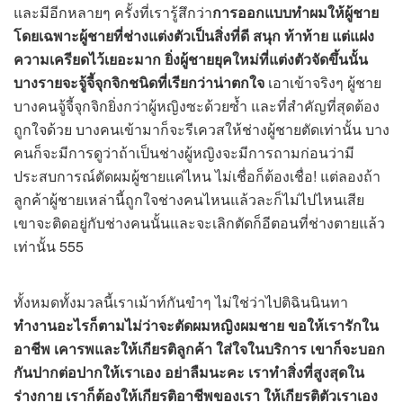
และมีอีกหลายๆ ครั้งที่เรารู้สึกว่า
การออกแบบทำผมให้ผู้ชาย
โดยเฉพาะผู้ชายที่ช่างแต่งตัวเป็นสิ่งที่ดี สนุก ท้าท้าย แต่แฝง
ความเครียดไว้เยอะมาก ยิ่งผู้ชายยุคใหม่ที่แต่งตัวจัดขึ้นนั้น
บางรายจะจู้จี้จุกจิกชนิดที่เรียกว่าน่าตกใจ
เอาเข้าจริงๆ ผู้ชาย
บางคนจู้จี้จุกจิกยิ่งกว่าผู้หญิงซะด้วยซ้ำ และที่สำคัญที่สุดต้อง
ถูกใจด้วย บางคนเข้ามาก็จะรีเควสให้ช่างผู้ชายตัดเท่านั้น บาง
คนก็จะมีการดูว่าถ้าเป็นช่างผู้หญิงจะมีการถามก่อนว่ามี
ประสบการณ์ตัดผมผู้ชายแค่ไหน ไม่เชื่อก็ต้องเชื่อ! แต่ลองถ้า
ลูกค้าผู้ชายเหล่านี้ถูกใจช่างคนไหนแล้วละก็ไม่ไปไหนเสีย
เขาจะติดอยู่กับช่างคนนั้นและจะเลิกตัดก็อีตอนที่ช่างตายแล้ว
เท่านั้น 555
ทั้งหมดทั้งมวลนี้เราเม้าท์กันขำๆ ไม่ใช่ว่าไปติฉินนินทา
ทำงานอะไรก็ตามไม่ว่าจะตัดผมหญิงผมชาย ขอให้เรารักใน
อาชีพ เคารพและให้เกียรติลูกค้า ใส่ใจในบริการ เขาก็จะบอก
กันปากต่อปากให้เราเอง อย่าลืมนะคะ เราทำสิ่งที่สูงสุดใน
ร่างกาย เราก็ต้องให้เกียรติอาชีพของเรา ให้เกียรติตัวเราเอง