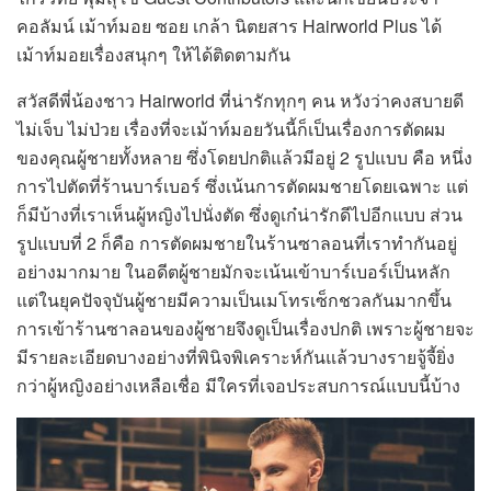
คอลัมน์ เม้าท์มอย ซอย เกล้า นิตยสาร Hairworld Plus ได้
เม้าท์มอยเรื่องสนุกๆ ให้ได้ติดตามกัน
สวัสดีพี่น้องชาว Hairworld ที่น่ารักทุกๆ คน หวังว่าคงสบายดี
ไม่เจ็บ ไม่ป่วย เรื่องที่จะเม้าท์มอยวันนี้ก็เป็นเรื่องการตัดผม
ของคุณผู้ชายทั้งหลาย ซึ่งโดยปกติแล้วมีอยู่ 2 รูปแบบ คือ หนึ่ง
การไปตัดที่ร้านบาร์เบอร์ ซึ่งเน้นการตัดผมชายโดยเฉพาะ แต่
ก็มีบ้างที่เราเห็นผู้หญิงไปนั่งตัด ซึ่งดูเก๋น่ารักดีไปอีกแบบ ส่วน
รูปแบบที่ 2 ก็คือ การตัดผมชายในร้านซาลอนที่เราทำกันอยู่
อย่างมากมาย ในอดีตผู้ชายมักจะเน้นเข้าบาร์เบอร์เป็นหลัก
แต่ในยุคปัจจุบันผู้ชายมีความเป็นเมโทรเซ็กชวลกันมากขึ้น
การเข้าร้านซาลอนของผู้ชายจึงดูเป็นเรื่องปกติ เพราะผู้ชายจะ
มีรายละเอียดบางอย่างที่พินิจพิเคราะห์กันแล้วบางรายจู้จี้ยิ่ง
กว่าผู้หญิงอย่างเหลือเชื่อ มีใครที่เจอประสบการณ์แบบนี้บ้าง