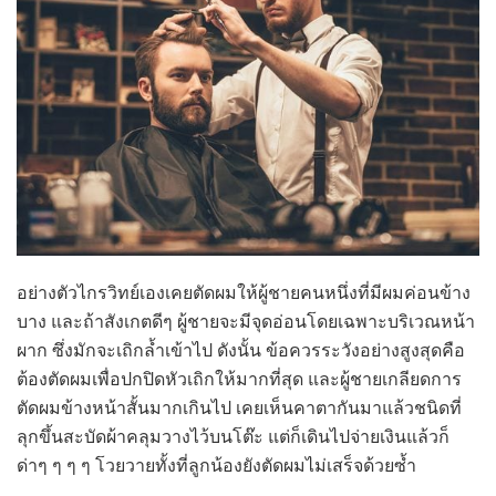
อย่างตัวไกรวิทย์เองเคยตัดผมให้ผู้ชายคนหนึ่งที่มีผมค่อนข้าง
บาง และถ้าสังเกตดีๆ ผู้ชายจะมีจุดอ่อนโดยเฉพาะบริเวณหน้า
ผาก ซึ่งมักจะเถิกล้ำเข้าไป ดังนั้น ข้อควรระวังอย่างสูงสุดคือ
ต้องตัดผมเพื่อปกปิดหัวเถิกให้มากที่สุด และผู้ชายเกลียดการ
ตัดผมข้างหน้าสั้นมากเกินไป เคยเห็นคาตากันมาแล้วชนิดที่
ลุกขึ้นสะบัดผ้าคลุมวางไว้บนโต๊ะ แต่ก็เดินไปจ่ายเงินแล้วก็
ด่าๆ ๆ ๆ ๆ โวยวายทั้งที่ลูกน้องยังตัดผมไม่เสร็จด้วยซ้ำ