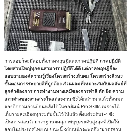
การสอบก็จะมีสอบทั้งภาคทฤษฎีและภาคปฏิบัติ
ภาคปฏิบัติ
โดยส่วนใหญ่ทุกคนสามารถปฏิบัติได้ดี แต่ภาคทฤษฎีก็จะ
สอบถามองค์ความรู้เรื่องโครงสร้างเส้นผม โครงสร้างศีรษะ
ขั้นตอนการระบายสีที่ถูกต้อง ส่วนผสมที่เหมาะสมกับผลลัพธ์ที่
ลูกค้าต้องการ การทำงานทางเคมีของการทำสี ดัด ยืด ความ
แตกต่างของงานสระในแต่ละงาน
ซึ่งได้กล่าวมาแล้วทั้งหมด
ลองติดตามอ่านย้อนหลังได้ในคอลัมน์ Pro.Skills เพราะได้
เก็บรายละเอียดทุกระดับชั้นไว้ให้แล้ว ตั้งแต่ระดับ1-4 ซึ่ง
เป็นการสอบวัดมาตรฐานผมสุภาพบุรุษระดับสูงสุดที่เปิดให้
สอบในประเทศไทย ณ ขณะนี้ ฉบับหน้าจะพูดถึง “มาตรฐาน