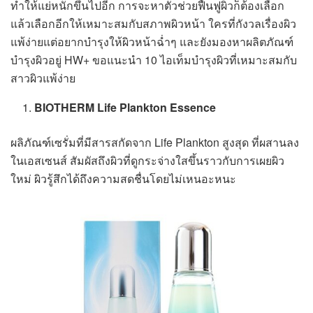
ทำให้แย่หนักขึ้นไปอีก การจะหาตัวช่วยฟื้นฟูผิวก็ต้องเลือก
แล้วเลือกอีกให้เหมาะสมกับสภาพผิวหน้า ใครที่กังวลเรื่องผิว
แพ้ง่ายแต่อยากบำรุงให้ผิวหน้าฉ่ำๆ และยังมองหาผลิตภัณฑ์
บำรุงผิวอยู่ HW+ ขอแนะนำ 10 ไอเท็มบำรุงผิวที่เหมาะสมกับ
สาวผิวแพ้ง่าย
BIOTHERM Life Plankton Essence
ผลิภัณฑ์เซรั่มที่มีสารสกัดจาก Life Plankton สูงสุด ที่ผสานลง
ในเอสเซนส์ สัมผัสถึงผิวที่ดูกระจ่างใสขึ้นราวกับการเผยผิว
ใหม่ ผิวรู้สึกได้ถึงความสดชื่นโดยไม่เหนอะหนะ