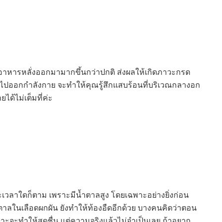
อาหารหลั่งออกมามากขึ้นกว่าปกติ ส่งผลให้เกิดภาวะกรด
วไปออกกำลังกาย จะทำให้คุณรู้สึกแสบร้อนที่บริเวณกลางอก
ด้ไม่เต็มที่ค่ะ
่าจะเวลาใดก็ตาม เพราะมีน้ำตาลสูง โดยเฉพาะอย่างยิ่งก่อน
ลในเลือดผกผัน ยังทำให้ท้องอืดอีกด้วย บางคนคิดว่าตอน
ราะจะทำให้สดชื่น แต่ความจริงแล้วไม่จำเป็นเลย ถ้าอยาก