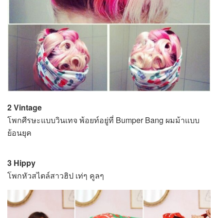
2 Vintage
โพกศีรษะแบบวินเทจ พ้อยท์อยู่ที่ Bumper Bang ผมม้าแบบ
ย้อนยุค
3 Hippy
โพกหัวสไตล์สาวฮิป เท่ๆ คูลๆ