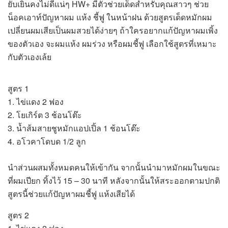
ยับเยินคงไม่ดีแน่ๆ HW+ มีตัวช่วยเด็ดสำหรับคุณสาวๆ ช่วย
น็อคเอาท์ปัญหาผม แห้ง ชี้ฟู ในหน้าฝน ด้วยสูตรเด็ดหมักผม
เปลี่ยนผมเสียเป็นผมสวยได้ง่ายๆ ถ้าใครอยากแก้ปัญหาผมเพิ้ง
ของตัวเอง จะผมแห้ง ผมร่วง หรือผมชี้ฟู เลือกใช้สูตรที่เหมาะ
กับตัวเองเล้ย
สูตร 1
1. ไข่แดง 2 ฟอง
2. โยเกิร์ต 3 ช้อนโต๊ะ
3. น้ำส้มสายชูหมักแอปเปิ้ล 1 ช้อนโต๊ะ
4. อโวคาโดบด 1/2 ลูก
นำส่วนผสมทั้งหมดคนให้เข้ากัน จากนั้นนำมาหมักผมในขณะ
ที่ผมเปียก ทิ้งไว้ 15 – 30 นาที หลังจากนั้นให้สระออกตามปกติ
สูตรนี้ช่วยแก้ปัญหาผมชี้ฟู แห้งเสียได้
สูตร 2