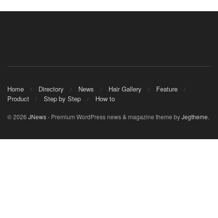
Home
Directory
News
Hair Gallery
Feature
Product
Step by Step
How to
© 2026
JNews
- Premium WordPress news & magazine theme by
Jegtheme
.