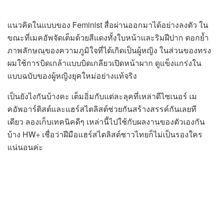
แนวคิดในแบบของ Feminist สื่อผ่านออกมาได้อย่างลงตัว ใน
ขณะที่เมคอัพจัดเต็มด้วยสีแดงทั้งใบหน้าและริมฝีปาก ตอกย้ำ
ภาพลักษณฺของความภูมิใจที่ได้เกิดเป็นผู้หญิง ในส่วนของทรง
ผมใช้การบิดเกล้าแบบบิดเกลียวเปิดหน้าผาก ดูแข็งแกร่งใน
แบบฉบับของผู้หญิงยุคใหม่อย่างแท้จริง
เป็นยังไงกันบ้างคะ เต็มอิ่มกับแต่ละลุคที่เหล่าดีไซเนอร์ เม
คอัพอาร์ติสต์และแฮร์สไตลิสต์ช่วยกันสร้างสรรค์กันเลยที
เดียว ลองเก็บเทคนิคดีๆ เหล่านี้ไปใช้กับผลงานของตัวเองกัน
บ้าง HW+ เชื่อว่าฝีมือแฮร์สไตลิสต์ชาวไทยก็ไม่เป็นรองใคร
แน่นอนค่ะ