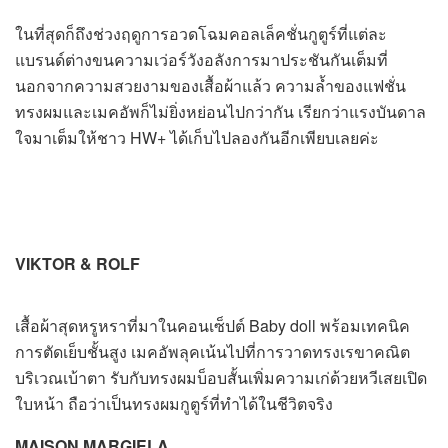
ในที่สุดก็ถึงช่วงฤดูการอวดโฉมคอลเล็คชั่นกูตูร์ที่แต่ละ
แบรนด์ต่างขนความเว่อร์วังอลังการมาประชันกันเต็มที่
นอกจากความสวยงามของเสื้อผ้าแล้ว ความล้ำของแฟชั่น
ทรงผมและเมคอัพก็ไม่ยิ่งหย่อนไปกว่ากัน เรียกว่าแรงบันดาล
ใจมาเต็มให้ชาว HW+ ได้เก็บไปลองกันอีกเพียบเลยค่ะ
VIKTOR & ROLF
เสื้อผ้าสุดหรูหราที่มาในคอนเซ็ปต์ Baby doll พร้อมเทคนิค
การตัดเย็บชั้นสูง เมคอัพลุคเน้นไปที่การวาดทรงเรขาคณิต
บริเวณเบ้าตา รับกับทรงผมบ็อบสั้นเพิ่มความเก่ด้วยหวีเสยเปิด
ใบหน้า ถือว่าเป็นทรงผมกูตูร์ที่ทำได้ในชีวิตจริง
MAISON MARGIELA