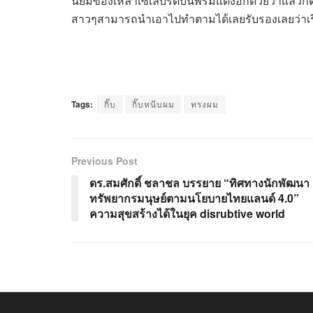
นิยมของเหล่าเซเลบริตี้บนพรมแดงอีกด้วยว่าแล้วก็
สาวๆสามารถนำเอาไปทำตามได้เลยรับรองเลยว่าเร
Tags:
กิ๊บ
กิ๊บหนีบผม
ทรงผม
Previous Post
ดร.สมศักดิ์ ชลาชล บรรยาย “ทิศทางนักพัฒนา
ทรัพยากรมนุษย์ตามนโยบายไทยแลนด์ 4.0”
ความสุขสร้างได้ในยุค disrubtive world