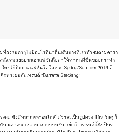
ผมที่ธรรมดาๆไม่มีอะไรที่น่าตื่นเต้นบางทีเราทำผมตามดารา
รานี้เราเลยอยากเอาแฟชั่นกิ๊บมาให้ทุกคนที่ชื่นชอบการทำ
ากใครได้ติดตามแฟชั่นวีคในช่วง Spring/Summer 2019 ที่
คคือทรงผมกับเทรนด์ “Barrette Stacking”
ผม ซึ่งมีหลากหลายสไตล์ไม่ว่าจะเป็นรูปทรง สีสัน วัสดุ ก็
 นอกจากเหล่านางแบบบนรันเวย์แล้ว เทรนด์นี้ยังเป็นที่