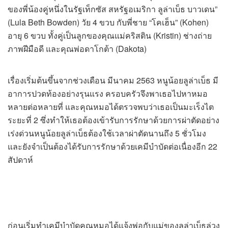
ของพี่น้องคู่หนึ่งในรัฐเท็กซัส สหรัฐอเมริกา ลูล่าเบ็ธ บาวเดน”
(Lula Beth Bowden) วัย 4 ขวบ กับพี่ชาย “โคเฮ็น” (Kohen)
อายุ 6 ขวบ ทั้งคู่เป็นลูกของคุณแม่คริสติน (Kristin) ช่างถ่าย
ภาพฝีมือดี และคุณพ่อดาโกต้า (Dakota)
เรื่องเริ่มต้นขึ้นจากช่วงเดือน มีนาคม 2563 หนูน้อยลูล่าเบ็ธ มี
อาการปวดท้องอย่างรุนแรง ครอบครัวจึงพาเธอไปหาหมอ
หลายต่อหลายที่ และคุณหมอได้ตรวจพบว่าเธอเป็นมะเร็งไต
ระยะที่ 2 ซึ่งทำให้เธอต้องเข้ารับการรักษาด้วยการผ่าตัดอย่าง
เร่งด่วนหนูน้อยลูล่าเบ็ธต้องใช้เวลาผ่าตัดนานถึง 5 ชั่วโมง
และยังจำเป็นต้องได้รับการรักษาด้วยเคมีบำบัดต่อเนื่องอีก 22
สัปดาห์
ก่อนเริ่มทำเคมีบำบัดคุณหมอได้แจ้งพ่อกับแม่ของลูล่าเบ็ธล่วง