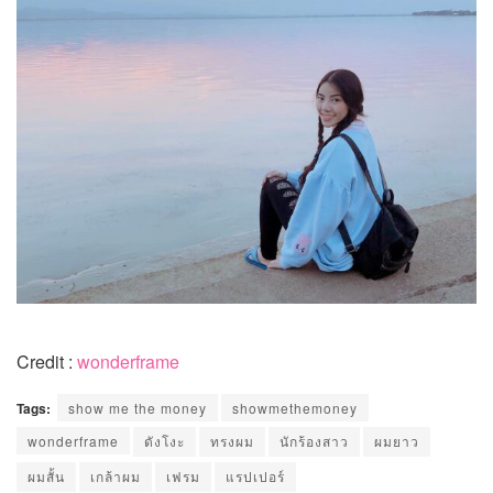
Credit :
wonderframe
Tags:
show me the money
showmethemoney
wonderframe
ดังโงะ
ทรงผม
นักร้องสาว
ผมยาว
ผมสั้น
เกล้าผม
เฟรม
แรปเปอร์