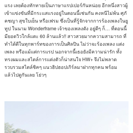
แรง เลยต้องทักทายเป็นภาษาแรปเปอร์กันหน่อย อีกหนึ่งสาวผู้
เข้าแข่งขันที่มีกระแสแรงอยู่ในตอนนี้เช่นกัน คงหนีไม่พ้น ศุภั
คชญา สุขใบเย็น หรือเฟรม ซึ่งเป็นที่รู้จักจากการร้องเพลงในยู
ทูป ในนาม Wonderframe เจ้าของเพลงดัง อยู่ดีๆ ก็… ที่ตอนนี้
มียอดวิวใกล้แตะ 60 ล้านแล้ว!! สาวสวยมากความสามารถ ที่
ทำได้ดีในทุกพาร์ทของการเป็นศิลปิน ไม่ว่าจะร้องเพลง แต่ง
เพลง หรือแม้แต่การแรป นอกจากนี้เธอยังมีความน่ารัก ทั้ง
ทรงผมและสไตล์การแต่งตัวก็น่าสนใจ HW+ จึงไม่พลาด
รวบรวมสไตล์ชิคๆ แนวฮิปฮอปเกิร์ลมาฝากทุกคน พร้อม
แล้วไปดูกันเลย โย่วๆ