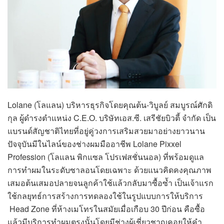
Lolane (โลแลน) บริหารธุรกิจโดยคุณต้น-วิบูลย์ สมบูรณ์ศักดิ
กุล ผู้ดำรงตำแหน่ง C.E.O. บริษัทเอส.ซี. เสรีชัยบิวตี้ จำกัด เป็น
แบรนด์สัญชาติไทยที่อยู่คู่วงการเสริมสวยมาอย่างยาวนาน
ปัจจุบันมีในไลน์ของช่างผมมืออาชีพ Lolane Pixxel
Profession (โลแลน พิกแซล โปรเฟสชั่นนอล) ที่พร้อมดูแล
การทำผมในระดับซาลอนโดยเฉพาะ ด้วยแนวคิดคงคุณภาพ
เสมอต้นเสมอปลายจนลูกค้าใช้แล้วกลับมาซื้อซ้ำ เป็นเจ้าแรก
ใช้กลยุทธ์การสร้างการทดลองใช้ในรูปแบบการให้บริการ
Head Zone ที่ห้างเมโทรในสมัยเมื่อเกือบ 30 ปีก่อน คือซื้อ
แล้วมีบริการทำผมตรงนั้นโดยมีช่างผู้เชี่ยวชาญคอยให้คำ