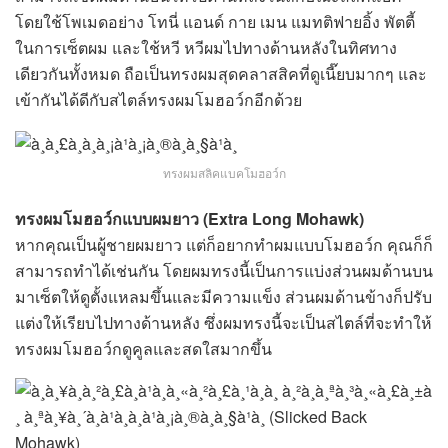
โดยใช้โพเมดอย่าง โทนี่ แอนด์ กาย เมน แมทติฟายอิ้ง พัตตี้
ในการเซ็ตผม และใช้หวี หวีผมไปทางด้านหลังในทิศทาง
เดียวกันทั้งหมด ถือเป็นทรงผมสุดคลาสสิคที่ดูเนี๊ยบมากๆ และ
เข้ากันได้ดีกับสไตล์ทรงผมโมฮอว์กอีกด้วย
ทรงผมสลิคแบคโมฮอว์ก
ทรงผมโมฮอว์กแบบผมยาว (Extra Long Mohawk)
หากคุณเป็นผู้ชายผมยาว แต่ก็อยากทำผมแบบโมฮอว์ก คุณก็ก็
สามารถทำได้เช่นกัน โดยผมทรงนี้เป็นการแบ่งส่วนผมด้านบน
มาเซ็ตให้ดูตั้งแหลมขึ้นและมีความแข็ง ส่วนผมด้านข้างก็ปรับ
แต่งให้เรียบไปทางด้านหลัง ซึ่งผมทรงนี้จะเป็นสไตล์ที่จะทำให้
ทรงผมโมฮอว์กดูคูลและสดใสมากขึ้น