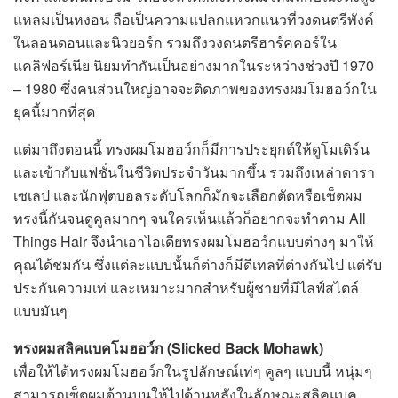
แหลมเป็นหงอน ถือเป็นความแปลกแหวกแนวที่วงดนตรีพังค์
ในลอนดอนและนิวยอร์ก รวมถึงวงดนตรีฮาร์คคอร์ใน
แคลิฟอร์เนีย นิยมทำกันเป็นอย่างมากในระหว่างช่วงปี 1970
– 1980 ซึ่งคนส่วนใหญ่อาจจะติดภาพของทรงผมโมฮอว์กใน
ยุคนี้มากที่สุด
แต่มาถึงตอนนี้ ทรงผมโมฮอว์กก็มีการประยุกต์ให้ดูโมเดิร์น
และเข้ากับแฟชั่นในชีวิตประจำวันมากขึ้น รวมถึงเหล่าดารา
เซเลป และนักฟุตบอลระดับโลกก็มักจะเลือกตัดหรือเซ็ตผม
ทรงนี้กันจนดูคูลมากๆ จนใครเห็นแล้วก็อยากจะทำตาม All
Things Hair จึงนำเอาไอเดียทรงผมโมฮอว์กแบบต่างๆ มาให้
คุณได้ชมกัน ซึ่งแต่ละแบบนั้นก็ต่างก็มีดีเทลที่ต่างกันไป แต่รับ
ประกันความเท่ และเหมาะมากสำหรับผู้ชายที่มีไลฟ์สไตล์
แบบมันๆ
ทรงผมสลิคแบคโมฮอว์ก (Slicked Back Mohawk)
เพื่อให้ได้ทรงผมโมฮอว์กในรูปลักษณ์เท่ๆ คูลๆ แบบนี้ หนุ่มๆ
สามารถเซ็ตผมด้านบนให้ไปด้านหลังในลักษณะสลิคแบค