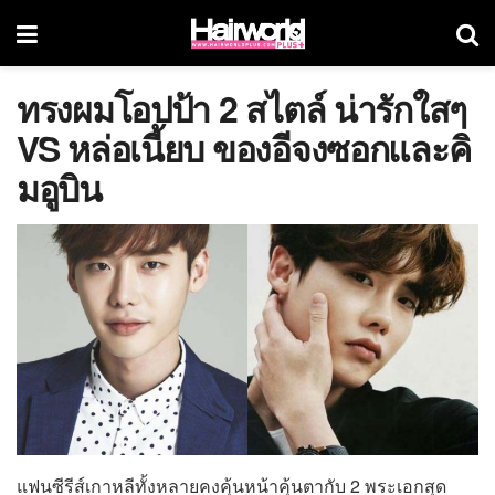
ทรงผมโอปป้า 2 สไตล์ น่ารักใสๆ
VS หล่อเนี้ยบ ของอีจงซอกและคิ
มอูบิน
แฟนซีรีส์เกาหลีทั้งหลายคงคุ้นหน้าคุ้นตากับ 2 พระเอกสุด