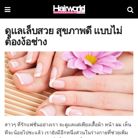
ดูแลเล็บสวย สุขภาพดี แบบไม่
ต้องง้อช่าง
สาวๆ ที่รักแฟชั่นอย่างเรา จะดูแลแต่เพียงเสื้อผ้า หน้า ผม เห็น
ทีจะน้อยไปซะแล้ว เรายังมีอีกหนึ่งส่วนในร่างกายที่ช่วยเพิ่ม