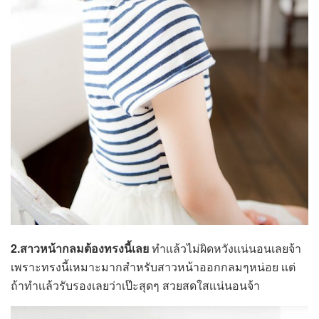
2.สาวหน้ากลมต้องทรงนี้เลย
ทำเเล้วไม่ผิดหวังเเน่นอนเลยจ้า
เพราะทรงนี้เหมาะมากสำหรับสาวหน้าออกกลมๆหน่อย เเต่
ถ้าทำเเล้วรับรองเลยว่าเป๊ะสุดๆ สวยสดใสเเน่นอนจ้า