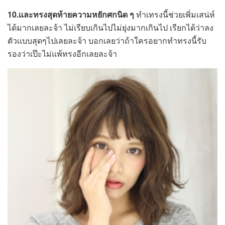
10.เเละทรงสุดท้ายความหยักศกนิด ๆ
ทำเทรงนี้ช่วยเพิ่มเสน่ห์
ได้มากเลยละจ้า ไม่เรียบเกินไปไม่ยุ่งมากเกินไป เรียกได้ว่าลง
ตัวเเบบสุดๆไปเลยละจ้า บอกเลยว่าถ้าใครอยากทำทรงนี้รับ
รองว่าเป๊ะไม่เเพ้ทรงอีกเลยละจ้า