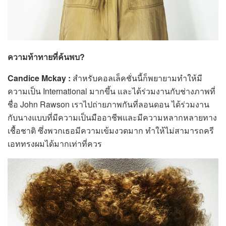
ความท้าทายที่ค้นพบ
?
Candice Mckay :
สำหรับคอลเล็คชั่นนี้ก็พยายามทำให้มี
ความเป็น International มากขึ้น และได้ร่วมงานกับช่างภาพที่
ชื่อ John Rawson เราไปถ่ายภาพกันที่ลอนดอน ได้ร่วมงาน
กับนางแบบที่มีความเป็นมืออาชีพและมีความหลากหลายทาง
เชื้อชาติ ซึ่งพวกเธอมีความเข้มงวดมาก ทำให้ไม่สามารถครี
เอททรงผมได้มากเท่าที่ควร