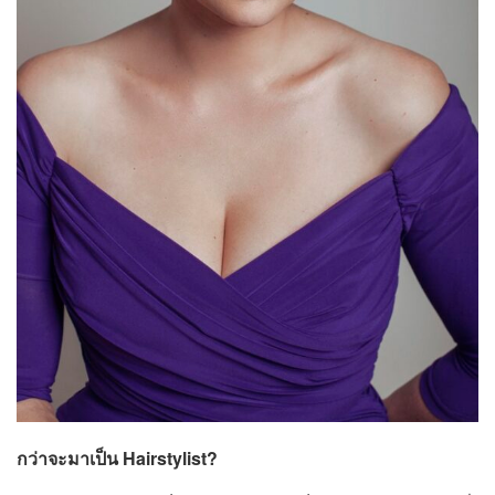
กว่าจะมาเป็น
Hairstylist?