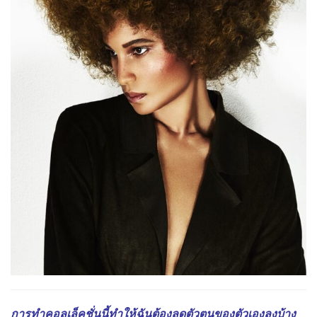
การทำคอลเล็คชั่นนี้ทำให้ฉันต้องลดตัวตนของตัวเองลงบ้าง