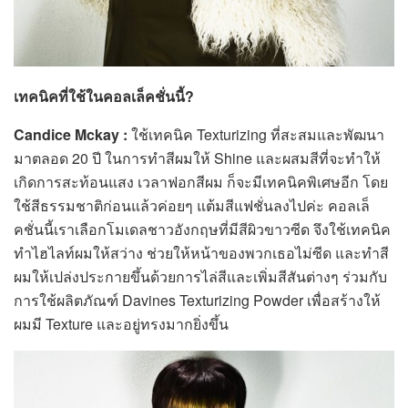
เทคนิคที่ใช้ในคอลเล็คชั่นนี้
?
Candice Mckay :
ใช้เทคนิค Texturizing ที่สะสมและพัฒนา
มาตลอด 20 ปี ในการทำสีผมให้ Shine และผสมสีที่จะทำให้
เกิดการสะท้อนแสง เวลาฟอกสีผม ก็จะมีเทคนิคพิเศษอีก โดย
ใช้สีธรรมชาติก่อนแล้วค่อยๆ แต้มสีแฟชั่นลงไปค่ะ คอลเล็
คชั่นนี้เราเลือกโมเดลชาวอังกฤษที่มีสีผิวขาวซีด จึงใช้เทคนิค
ทำไฮไลท์ผมให้สว่าง ช่วยให้หน้าของพวกเธอไม่ซีด และทำสี
ผมให้เปล่งประกายขึ้นด้วยการไล่สีและเพิ่มสีสันต่างๆ ร่วมกับ
การใช้ผลิตภัณฑ์ Davines Texturizing Powder เพื่อสร้างให้
ผมมี Texture และอยู่ทรงมากยิ่งขึ้น