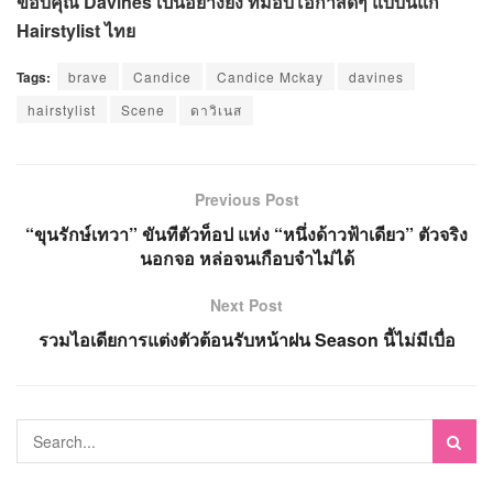
ขอบคุณ Davines เป็นอย่างยิ่ง ที่มอบโอกาสดีๆ แบบนี้แก่
Hairstylist ไทย
Tags:
brave
Candice
Candice Mckay
davines
hairstylist
Scene
ดาวิเนส
Previous Post
“ขุนรักษ์เทวา” ขันทีตัวท็อป แห่ง “หนึ่งด้าวฟ้าเดียว” ตัวจริง
นอกจอ หล่อจนเกือบจำไม่ได้
Next Post
รวมไอเดียการแต่งตัวต้อนรับหน้าฝน Season นี้ไม่มีเบื่อ