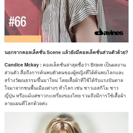
นอกจากคอลเล็คชั่น
Scene แล้วยังมีคอลเล็คชั่นส่วนตัวด้วย?
Candice Mckay :
คอลเล็คชั่นล่าสุดชื่อว่า Brave เป็นผลงาน
ส่วนตัว สื่อถึงการค้นพบตัวตนของผู้หญิงที่ได้ค้นพบโลกและ
สร้างวัฒนธรรมขึ้นมาใหม่ โดยเสื้อผ้าที่ใช้ได้รับแรงบันดาล
ใจมาจากชนพื้นเมืองต่างๆ ทั่วโลก เช่น ชาวเอสกิโม ชาว
ญี่ปุ่น หรือแม้แต่ชาวกะเหรี่ยงของไทย รวมถึงมีการใช้เสื้อผ้า
ลายแผนที่โลกด้วยค่ะ