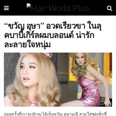
“ขวัญ อุษา” อวดเรียวขา ในลุ
คบาบี้เกิร์ลผมบลอนด์ น่ารัก
ละลายใจหนุ่ม
บ่อยครั้งที่เราจะมักจะได้เห็นขวัญ อุษามณี สวมใส่ชุดเซ็กซี่