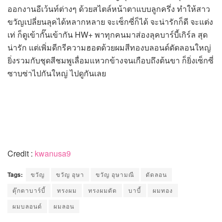
ออกงานอีเว้นท์ต่างๆ ด้วยสไตล์หน้าตาแบบลูกครึ่ง ทำให้สาว
ขวัญเปลี่ยนลุคได้หลากหลาย จะเซ็กซี่ก็ได้ จะน่ารักก็ดี จะแต่ง
เท่ ก็ดูเข้ากั๊นเข้ากัน HW+ พาทุกคนมาส่องลุคบาร์บี้เกิร์ล สุด
น่ารัก แต่เพิ่มดีกรีความฮอตด้วยผมสีทองบลอนด์ดัดลอนใหญ่
ยิ่งรวมกับชุดสีชมพูเลื่อมแหวกข้างจนเกือบถึงต้นขา ก็ยิ่งเซ็กซี่
ซาบซ่าไปกันใหญ่ ไปดูกันเลย
Credit :
kwanusa9
Tags:
ขวัญ
ขวัญ อุษา
ขวัญ อุษามณี
ดัดลอน
ตุ๊กตาบาร์บี้
ทรงผม
ทรงผมดัด
บาบี้
ผมทอง
ผมบลอนด์
ผมลอน