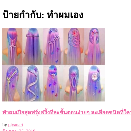
ป้ายกำกับ:
ทำผมเอง
ทำผมเปียสุดฟรุ้งฟริ้งทีละขั้นตอนง่ายๆ ละเอียดชนิดที่ใค
by
piyanart