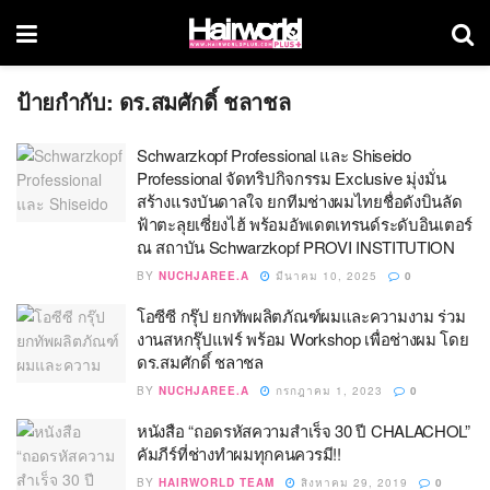
ป้ายกำกับ:
ดร.สมศักดิ์ ชลาชล
Schwarzkopf Professional และ Shiseido
Professional จัดทริปกิจกรรม Exclusive มุ่งมั่น
สร้างแรงบันดาลใจ ยกทีมช่างผมไทยชื่อดังบินลัด
ฟ้าตะลุยเซี่ยงไฮ้ พร้อมอัพเดตเทรนด์ระดับอินเตอร์
ณ สถาบัน Schwarzkopf PROVI INSTITUTION
BY
NUCHJAREE.A
มีนาคม 10, 2025
0
โอซีซี กรุ๊ป ยกทัพผลิตภัณฑ์ผมและความงาม ร่วม
งานสหกรุ๊ปแฟร์ พร้อม Workshop เพื่อช่างผม โดย
ดร.สมศักดิ์ ชลาชล
BY
NUCHJAREE.A
กรกฎาคม 1, 2023
0
หนังสือ “ถอดรหัสความสำเร็จ 30 ปี CHALACHOL”
คัมภีร์ที่ช่างทำผมทุกคนควรมี!!
BY
HAIRWORLD TEAM
สิงหาคม 29, 2019
0