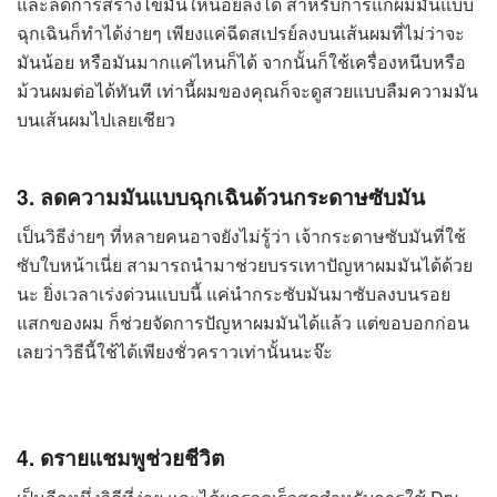
และลดการสร้างไขมันให้น้อยลงได้ สำหรับการแก้ผมมันแบบ
ฉุกเฉินก็ทำได้ง่ายๆ เพียงแค่ฉีดสเปรย์ลงบนเส้นผมที่ไม่ว่าจะ
มันน้อย หรือมันมากแค่ไหนก็ได้ จากนั้นก็ใช้เครื่องหนีบหรือ
ม้วนผมต่อได้ทันที เท่านี้ผมของคุณก็จะดูสวยแบบลืมความมัน
บนเส้นผมไปเลยเชียว
3. ลดความมันแบบฉุกเฉินด้วนกระดาษซับมัน
เป็นวิธีง่ายๆ ที่หลายคนอาจยังไม่รู้ว่า เจ้ากระดาษซับมันที่ใช้
ซับใบหน้าเนี่ย สามารถนำมาช่วยบรรเทาปัญหาผมมันได้ด้วย
นะ ยิ่งเวลาเร่งด่วนแบบนี้ แค่นำกระซับมันมาซับลงบนรอย
แสกของผม ก็ช่วยจัดการปัญหาผมมันได้แล้ว แต่ขอบอกก่อน
เลยว่าวิธีนี้ใช้ได้เพียงชั่วคราวเท่านั้นนะจ๊ะ
4. ดรายแชมพูช่วยชีวิต