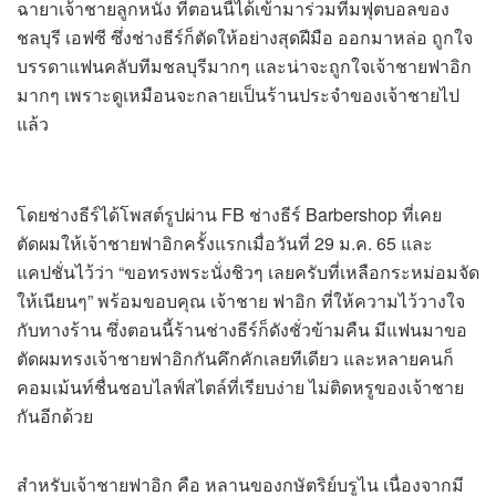
ฉายาเจ้าชายลูกหนัง ที่ตอนนี้ได้เข้ามาร่วมทีมฟุตบอลของ
ชลบุรี เอฟซี ซึ่งช่างธีร์ก็ตัดให้อย่างสุดฝีมือ ออกมาหล่อ ถูกใจ
บรรดาแฟนคลับทีมชลบุรีมากๆ และน่าจะถูกใจเจ้าชายฟาอิก
มากๆ เพราะดูเหมือนจะกลายเป็นร้านประจำของเจ้าชายไป
แล้ว
โดยช่างธีร์ได้โพสต์รูปผ่าน FB ช่างธีร์ Barbershop ที่เคย
ตัดผมให้เจ้าชายฟาอิกครั้งแรกเมื่อวันที่ 29 ม.ค. 65 และ
แคปชั่นไว้ว่า “ขอทรงพระนั่งชิวๆ เลยครับที่เหลือกระหม่อมจัด
ให้เนียนๆ” พร้อมขอบคุณ เจ้าชาย ฟาอิก ที่ให้ความไว้วางใจ
กับทางร้าน ซึ่งตอนนี้ร้านช่างธีร์ก็ดังชั่วข้ามคืน มีแฟนมาขอ
ตัดผมทรงเจ้าชายฟาอิกกันคึกคักเลยทีเดียว และหลายคนก็
คอมเม้นท์ชื่นชอบไลฟ์สไตล์ที่เรียบง่าย ไม่ติดหรูของเจ้าชาย
กันอีกด้วย
สำหรับเจ้าชายฟาอิก คือ หลานของกษัตริย์บรูไน เนื่องจากมี