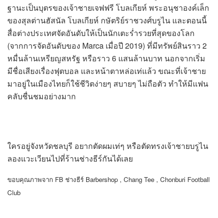
ฐานะเป็นบุตรของเจ้าชายเจฟฟรี โบลเกียห์ พระอนุชาองค์เล็ก
ของสุลต่านฮัสนัล โบลเกียห์ กษัตริย์ราชวงศ์บรูไน และตอนนี้
สื่อต่างประเทศจัดอันดับให้เป็นนักเตะร่ำรวยที่สุดของโลก
(จากการจัดอันดับของ Marca เมื่อปี 2019) ที่มีทรัพย์สินราว 2
หมื่นล้านเหรียญสหรัฐ หรือราว 6 แสนล้านบาท นอกจากเริ่ม
มีชื่อเสียงเรื่องฟุตบอล และหน้าตาหล่อเท่แล้ว ขณะที่เจ้าชาย
มาอยู่ในเมืองไทยก็ใช้ชีวิตง่ายๆ สบายๆ ไม่ถือตัว ทำให้มีแฟน
คลับชื่นชมอย่างมาก
ใครอยู่จังหวัดชลบุรี อยากตัดผมเท่ๆ หรือตัดทรงเจ้าชายบรูไน
ลองแวะเวียนไปที่ร้านช่างธีร์กันได้เลย
ขอบคุณภาพจาก FB ช่างธีร์ Barbershop , Chang Tee , Chonburi Football
Club