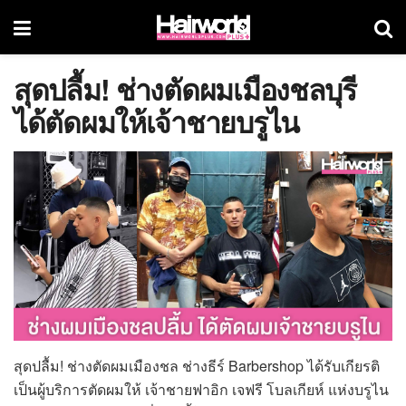
สุดปลื้ม! ช่างตัดผมเมืองชลบุรี
ได้ตัดผมให้เจ้าชายบรูไน
สุดปลื้ม! ช่างตัดผมเมืองชล ช่างธีร์ Barbershop ได้รับเกียรติ
เป็นผู้บริการตัดผมให้ เจ้าชายฟาอิก เจฟรี โบลเกียห์ แห่งบรูไน