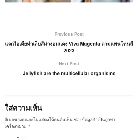
Previous Post
แจกไอเดียทำเล็บสีม่วงอมแดง Viva Magenta ตามแพนโทนสี
2023
Next Post
Jellyfish are the multicellular organisms
ใส่ความเห็น
อีเมลของคุณจะไม่แสดงให้คนอื่นเห็น
ช่องข้อมูลจำเป็นถูกทำ
เครื่องหมาย
*