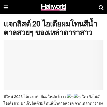
แจกลิสต์ 20 ไอเดียผมโทนสีน้ำ
ตาลสวยๆ ของเหล่าดาราสาว
ปีใหม่ 2023 ได้เวลาทำสีผมใหม่แล้ววว
ใครยังไม่มี
ไอเดียตามมาเก็บลิสต์ผมโทนสีน้ำตาลสวยๆ จากเหล่าดาราดัง