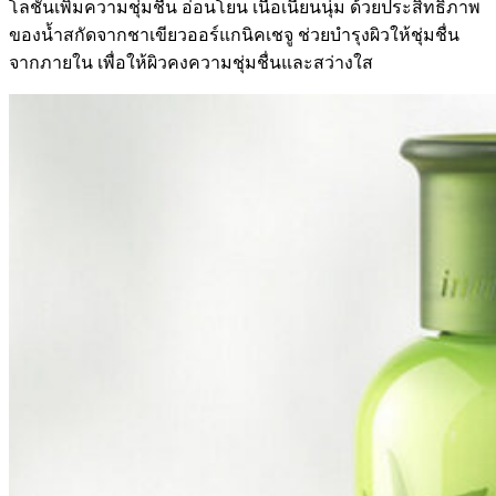
โลชั่นเพิ่มความชุ่มชื่น อ่อนโยน เนื้อเนียนนุ่ม ด้วยประสิทธิภาพ
ของน้ำสกัดจากชาเขียวออร์แกนิคเชจู ช่วยบำรุงผิวให้ชุ่มชื่น
จากภายใน เพื่อให้ผิวคงความชุ่มชื่นและสว่างใส