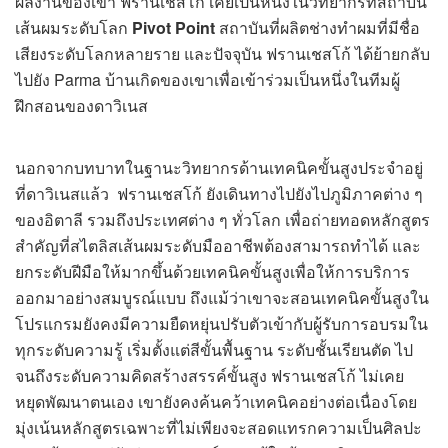
ผลงานของเขา ฟรานเชสโก้ เคยเป็นหนึ่งในวิทยากรที่สถาบัน
เส้นผมระดับโลก
Pivot Point
สถาบันที่ผลิตช่างทำผมที่มีชื่อ
เสียงระดับโลกหลายราย และปัจจุบัน ฟรานเชสโก้ ได้ย้ายกลับ
ไปยัง Parma บ้านเกิดของเขาเพื่อเข้าร่วมเป็นหนึ่งในทีมผู้
ฝึกสอนของดาวิเนส
นอกจากบทบาทในฐานะวิทยากรด้านเทคนิคขั้นสูงประจำอยู่
ที่ดาวิเนสแล้ว ฟรานเชสโก้ ยังเดินทางไปยังไปภูมิภาคต่าง ๆ
ของอิตาลี รวมถึงประเทศต่าง ๆ ทั่วโลก เพื่อถ่ายทอดหลักสูตร
สำคัญที่สไตลิสเส้นผมระดับมืออาชีพต้องสามารถทำได้ และ
ยกระดับฝีมือให้มากขึ้นด้วยเทคนิคขั้นสูงเพื่อให้การบริการ
ออกมาอย่างสมบูรณ์แบบ ถึงแม้ว่าเขาจะสอนเทคนิคขั้นสูงใน
โปรแกรมยังคงมีความยืดหยุ่นปรับตัวเข้ากับผู้รับการอบรมใน
ทุกระดับความรู้ เริ่มตั้งแต่สีขั้นพื้นฐาน ระดับชั้นเรียนตัด ไป
จนถึงระดับความคิดสร้างสรรค์ขั้นสูง ฟรานเชสโก้ ไม่เคย
หยุดพัฒนาตนเอง เขายังคงค้นคว้าเทคนิคอย่างต่อเนื่องโดย
มุ่งเน้นหลักสูตรเฉพาะที่ไม่เพียงจะสอดแทรกความเป็นศิลปะ