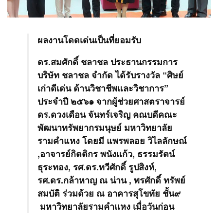
ผลงานโดดเด่นเป็นที่ยอมรับ
ดร.สมศักดิ์ ชลาชล ประธานกรรมการ
บริษัท ชลาชล จำกัด ได้รับรางวัล “ศิษย์
เก่าดีเด่น ด้านวิชาชีพและวิชาการ”
ประจำปี ๒๕๖๑ จากผู้ช่วยศาสตราจารย์
ดร.ดวงเดือน จันทร์เจริญ คณบดีคณะ
พัฒนาทรัพยากรมนุษย์ มหาวิทยาลัย
รามคำแหง โดยมี แพรพลอย วิไลลักษณ์
,อาจารย์กิตติกร พนังแก้ว, ธรรมรัตน์
ธุระทอง, รศ.ดร.ทวีศักดิ์ รูปสิงห์,
รศ.ดร.กล้าหาญ ณ น่าน , พรศักดิ์ ทรัพย์
สมบัติ ร่วมด้วย ณ อาคารสุโขทัย ชั้น๙
มหาวิทยาลัยรามคำแหง เมื่อวันก่อน